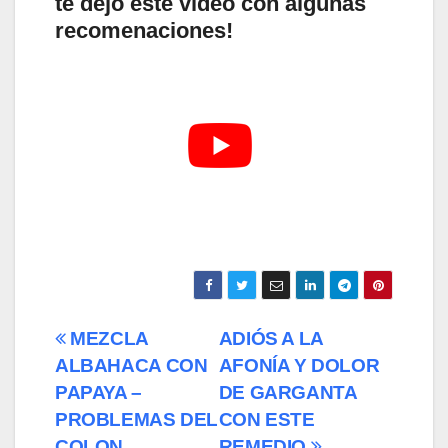
te dejo este video con algunas
recomenaciones!
Navegación
MEZCLA
ADIÓS A LA
ALBAHACA CON
AFONÍA Y DOLOR
de
PAPAYA –
DE GARGANTA
entradas
PROBLEMAS DEL
CON ESTE
COLON
REMEDIO