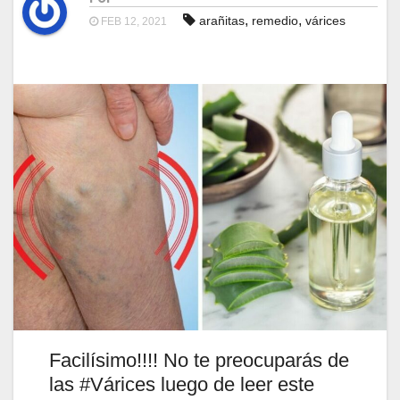
,
,
arañitas
remedio
várices
FEB 12, 2021
Facilísimo!!!! No te preocuparás de
las #Várices luego de leer este