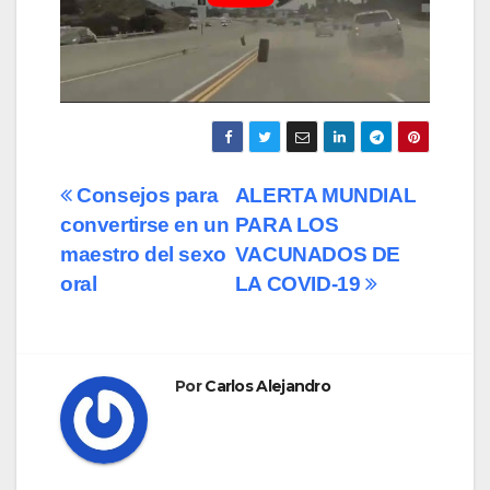
Navegación
Consejos para
ALERTA MUNDIAL
convertirse en un
PARA LOS
de
maestro del sexo
VACUNADOS DE
entradas
oral
LA COVID-19
Por
Carlos Alejandro